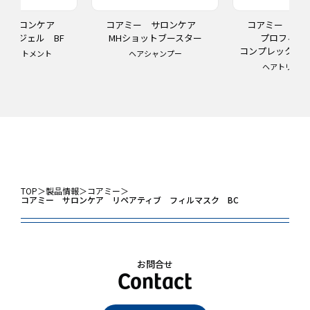
ー サロンケア
コアミー サロンケア
コアミー サ
ー ジェル BF
MHショットブースター
プロフィ
コンプレックスチ
トリートメント
ヘアシャンプー
ヘアトリート
TOP
＞
製品情報
＞
コアミー
＞
コアミー サロンケア リペアティブ フィルマスク BC
お問合せ