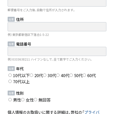
郵便番号をご入力後、自動で住所が入力されます。
住所
例）東京都新宿区下落合1-5-22
電話番号
例）0333638211 ハイフンなしで、全て数字でご入力ください。
年代
10代以下
20代
30代
40代
50代
60代
70代以上
性別
男性
女性
無回答
個人情報のお取扱いに関する詳細は、弊社の「
プライバ