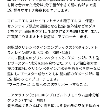
を掛け合わせた成分は、分子量が小さく髪の内部まで浸
透。様々なオトナ髪症状をケアします。
マロニエエキス（セイヨウトチノキ種子エキス 保湿）
センシティブ頭皮の要因となる乾燥・紫外線などのダメー
ジをケア。頭皮をケアし、毛髪を作る力を助けます。また、
将来起こりえるオトナ髪症状にアプローチします。
選択型グリシンベタインコンプレックス（ベタイン、テト
ラオレイン酸ソルベス-40 補修・保湿）
アミノ酸由来のグリシンベタインと、ダメージ部に入り込
むブースター*成分を組み合わせた、アリミノ独自処方の
複合体成分。グリシンベタインが水分をあるべき均一な状
態にし、ブースター成分とともに髪内部のダメージ部に浸
透。髪の芯にアプローチします。
*ブースターとは、髪への浸透をサポートすること。
コアケラチン（ヒドロキシプロピルトリモニウム加水分解
ケラチン（羊毛） 補修）
髪を構成するたんぱく質を補い、毛髪内部の空洞を埋めま