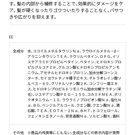
す。髪の内部から補修することで、効果的にダメージをケ
ア。髪が硬くなったりゴワついたりすることなく、パサつ
きや広がりを抑えます。
EE
全成分
水、ココイルメチルタウリンＮａ、ラウロイルメチル－β－
アラニンタウリンＴＥＡ、ラウリルベタイン、ＤＰＧ、イソ
ステアラミドプロピルベタイン、ベタイン、ヒドロキシプロ
ピルグルコナミド、グルコン酸ヒドロキシプロピルアンモ
ニウム、アセチルヒドロキシプロリン、加水分解コーンス
ターチ、セイヨウトチノキ種子エキス、テトラオレイン酸ソ
ルベス－４０、グリチルリチン酸２Ｋ、コンフリー葉エキ
ス、ヒドロキシプロピルトリモニウム加水分解ケラチン（羊
毛）、ジステアリン酸ＰＥＧ－１５０、コカミドＭＥＡ、ポリ
クオタニウム－１０、ラウラミノプロピオン酸Ｎａ、塩化Ｎ
ａ、ＢＧ、ベンジルアルコール、クエン酸、クエン酸Ｎａ、酒
石酸、ＴＥＡ、ＥＤＴＡ－２Ｎａ、ＢＨＴ、トコフェロール、
フェノキシエタノール、安息香酸Ｎａ、ソルビン酸Ｋ、香料
その他
※商品の改良等にともない、全成分などの表示内容が実際