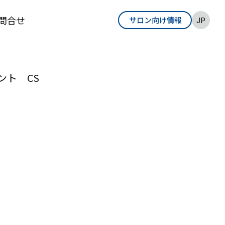
問合せ
サロン向け情報
EN
JP
ト CS