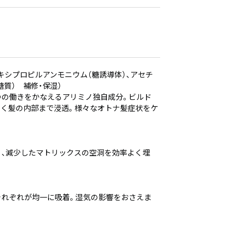
。
キシプロピルアンモニウム（糖誘導体）、アセチ
質） 補修・保湿）
3つの働きをかなえるアリミノ独自成分。ビルド
さく髪の内部まで浸透。様々なオトナ髪症状をケ
、減少したマトリックスの空洞を効率よく埋
それぞれが均一に吸着。湿気の影響をおさえま