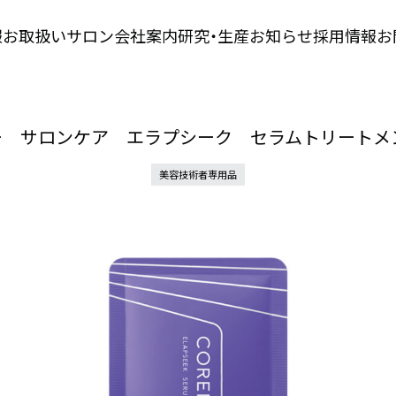
報
お取扱いサロン
会社案内
研究・生産
お知らせ
採用情報
お
ー サロンケア エラプシーク セラムトリートメン
美容技術者専用品