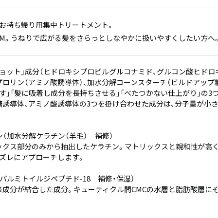
修お持ち帰り用集中トリートメント。
 SLIM。うねりで広がる髪をさらっとしなやかに扱いやすくしたい方へ
ョット」成分（ヒドロキシプロピルグルコナミド、グルコン酸ヒドロ
ロリン（アミノ酸誘導体）、加水分解コーンスターチ（ビルドアップ糖
す」「髪に吸着し成分を長持ちさせる」「べたつかない仕上がり」の
糖誘導体、アミノ酸誘導体の3つを掛け合わせた成分は、分子量が小
（加水分解ケラチン（羊毛） 補修）
ックス部分のみから抽出したケラチン。マトリックスと親和性が高く
のズレにアプローチします。
（パルミトイルジペプチド-18 補修・保湿）
修成分が結合した成分。キューティクル間CMCの水層と脂肪酸層に