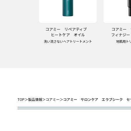
 リペアティブ
コアミー リペアティブ
コアミー
マスク HC
ヒートケア オイル
フィナジー
リートメント
洗い流さないヘアトリートメント
地肌用ト
TOP
＞
製品情報
＞
コアミー
＞
コアミー サロンケア エラプシーク セ