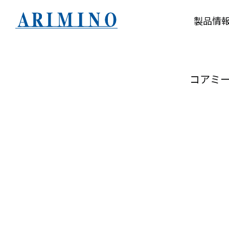
製品情
コアミ