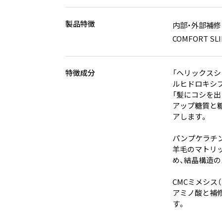
製品特徴
内部・外部補
COMFORT
特徴成分
「ヘリックスシ
ルヒドロキシプ
「髪にコシを出
アップ糖質と
アします。
パンプケラチン
羊毛のマトリ
め、結晶構造
CMCミメシス
アミノ酸と補
す。