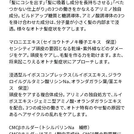
「髪にコシを出す」「髪に吸着し成分を長持ちさせる」「べた
つかない仕上がり」の3つの働きをかなえるアリミノ独自
成分。ビルドアップ糖質と糖誘導体、アミノ酸誘導体の3つ
を掛け合わせた成分は、分子量が小さく髪の内部まで浸
透。様々なオトナ髪症状をケアします。
マロニエエキス（セイヨウトチノキ種子エキス 保湿）
センシティブ頭皮の要因となる乾燥・紫外線などのダメー
ジをケア。頭皮をケアし、毛髪を作る力を助けます。また、
将来起こりえるオトナ髪症状にアプローチします。
浸透型ルイボスコンプレックス（ルイボスエキス、ジラウ
ロイルグルタミン酸リシンNa、オランダガラシ葉/茎エキ
ス 保湿）
頭皮をケアする複合体成分。アリミノの独自処方で、ルイ
ボスエキス・ジェミニ型アミノ酸・オランダガラシエキス
を配合。3つの成分の働きで、オトナ特有のやせ髪の原因で
あるヘアサイクルの乱れをケアします。
CMCβホルダー（トシルバリンNa 補修）
CMCβホルダーはアミノ酸由来成分。CMCβ層の脂質層に