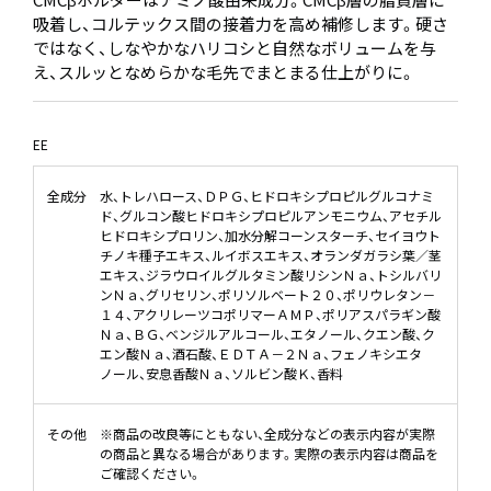
吸着し、コルテックス間の接着力を高め補修します。硬さ
ではなく、しなやかなハリコシと自然なボリュームを与
え、スルッとなめらかな毛先でまとまる仕上がりに。
EE
全成分
水、トレハロース、ＤＰＧ、ヒドロキシプロピルグルコナミ
ド、グルコン酸ヒドロキシプロピルアンモニウム、アセチル
ヒドロキシプロリン、加水分解コーンスターチ、セイヨウト
チノキ種子エキス、ルイボスエキス、オランダガラシ葉／茎
エキス、ジラウロイルグルタミン酸リシンＮａ、トシルバリ
ンＮａ、グリセリン、ポリソルベート２０、ポリウレタン－
１４、アクリレーツコポリマーＡＭＰ、ポリアスパラギン酸
Ｎａ、ＢＧ、ベンジルアルコール、エタノール、クエン酸、ク
エン酸Ｎａ、酒石酸、ＥＤＴＡ－２Ｎａ、フェノキシエタ
ノール、安息香酸Ｎａ、ソルビン酸Ｋ、香料
その他
※商品の改良等にともない、全成分などの表示内容が実際
の商品と異なる場合があります。実際の表示内容は商品を
ご確認ください。