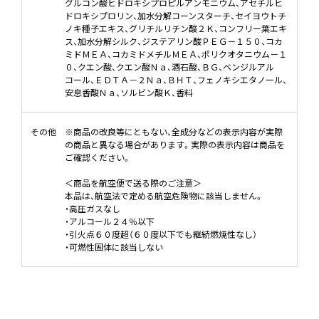
グルコン酸ヒドロキシプロピルアンモニウム、アセチルヒ
ドロキシプロリン、加水分解コーンスターチ、セイヨウトチ
ノキ種子エキス、グリチルリチン酸２Ｋ、コンフリー葉エキ
ス、加水分解シルク、ジステアリン酸ＰＥＧ－１５０、コカ
ミドＭＥＡ、コカミドメチルＭＥＡ、ポリクオタニウム－１
０、クエン酸、クエン酸Ｎａ、酒石酸、ＢＧ、ベンジルアル
コール、ＥＤＴＡ－２Ｎａ、ＢＨＴ、フェノキシエタノール、
安息香酸Ｎａ、ソルビン酸Ｋ、香料
その他
※商品の改良等にともない、全成分などの表示内容が実際
の商品と異なる場合があります。実際の表示内容は商品を
ご確認ください。
＜商品を航空便で送る際のご注意＞
本品は、航空法で定める航空危険物に該当しません。
・高圧ガスなし
・アルコール２４％以下
・引火点６０度超（６０度以下でも継続燃焼性なし）
・可燃性固体に該当しない