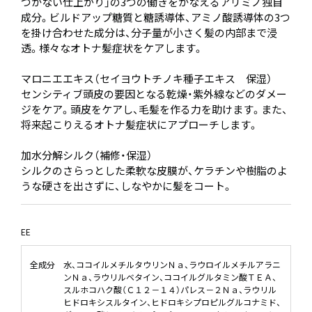
つかない仕上がり」の3つの働きをかなえるアリミノ独自
成分。ビルドアップ糖質と糖誘導体、アミノ酸誘導体の3つ
を掛け合わせた成分は、分子量が小さく髪の内部まで浸
透。様々なオトナ髪症状をケアします。
マロニエエキス（セイヨウトチノキ種子エキス 保湿）
センシティブ頭皮の要因となる乾燥・紫外線などのダメー
ジをケア。頭皮をケアし、毛髪を作る力を助けます。また、
将来起こりえるオトナ髪症状にアプローチします。
加水分解シルク（補修・保湿）
シルクのさらっとした柔軟な皮膜が、ケラチンや樹脂のよ
うな硬さを出さずに、しなやかに髪をコート。
EE
全成分
水、ココイルメチルタウリンＮａ、ラウロイルメチルアラニ
ンＮａ、ラウリルベタイン、ココイルグルタミン酸ＴＥＡ、
スルホコハク酸（Ｃ１２－１４）パレス－２Ｎａ、ラウリル
ヒドロキシスルタイン、ヒドロキシプロピルグルコナミド、