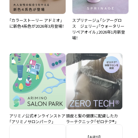
スプリナージュ「シアーグロ
マークユー「バームフォーム」
！
ス ジェリー」「ウォータリー
2026年1月新登場！
リペアオイル」2026年1月新登
場！
アリミノ公式オンラインストア
頭皮と髪の健康に配慮したカ
「アリミノサロンパーク」
ラーテクニック「ゼロテク®︎」