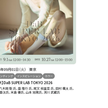
6年09月01日（火）
東京
ンディング
インスピレーション
カラー
】DaB SUPER LAB TOKYO 2026
 八木岡 聡 氏、盛 隆行 氏、尾又 絵里菜 氏、田村 颯太 氏、
 香汰氏、米島 優氏、山本 旭晃氏、渕川 武蔵氏