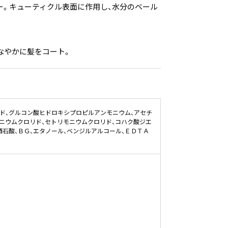
。キューティクル表面に作用し、水分のベール
なやかに髪をコート。
ド、グルコン酸ヒドロキシプロピルアンモニウム、アセチ
ニウムクロリド、セトリモニウムクロリド、コハク酸ジエ
酒石酸、ＢＧ、エタノール、ベンジルアルコール、ＥＤＴＡ
。