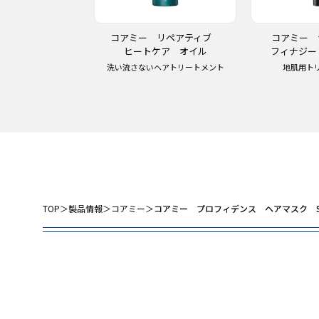
 リペアティブ
コアミー リペアティブ
コアミー
マスク HC
ヒートケア オイル
フィナジー
リートメント
洗い流さないヘアトリートメント
地肌用ト
TOP
＞
製品情報
＞
コアミー
＞
コアミー プロフィデンス ヘアマスク 