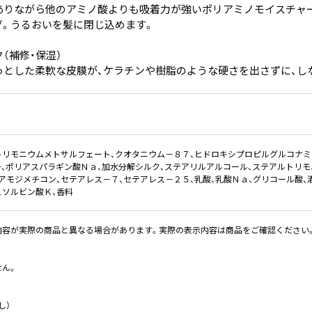
ありながら他のアミノ酸よりも吸着力が強いポリアミノモイスチャー
グ。うるおいを髪に閉じ込めます。
（補修・保湿）
っとした柔軟な皮膜が、ケラチンや樹脂のような硬さを出さずに、し
トリモニウムメトサルフェート、クオタニウム－８７、ヒドロキシプロピルグルコナミ
、ポリアスパラギン酸Ｎａ、加水分解シルク、ステアリルアルコール、ステアルトリモ
アモジメチコン、セテアレス－７、セテアレス－２５、乳酸、乳酸Ｎａ、グリコール酸、
、ソルビン酸Ｋ、香料
内容が実際の商品と異なる場合があります。実際の表示内容は商品をご確認ください
せん。
し）