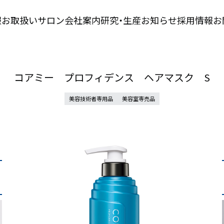
報
お取扱いサロン
会社案内
研究・生産
お知らせ
採用情報
お
コアミー プロフィデンス ヘアマスク S
美容技術者専用品
美容室専売品