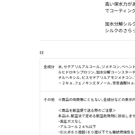
高い保水力が
でコーティン
加水分解シルク
シルクのさら
EE
全成分
水、セテアリルアルコール、ジメチコン、ベヘン
ルヒドロキシプロリン、加水分解コーンスターチ
チルヘキシル、ビスセテアリルアモジメチコン、
－２Ｎａ、フェノキシエタノール、安息香酸Ｎａ
その他
※商品の改良等にともない、全成分などの表示
＜商品を航空便で送る際のご注意＞
本品は、航空法で定める航空危険物に該当しま
・高圧ガスなし
・アルコール２４％以下
・引火点６０度超（６０度以下でも継続燃焼性な