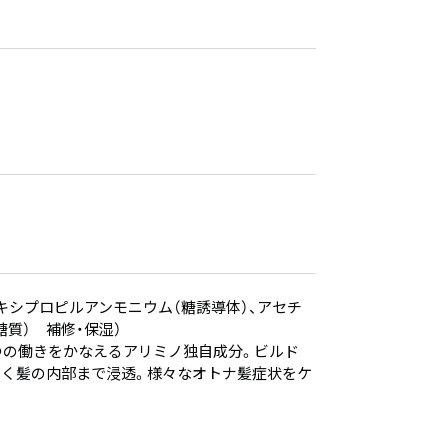
キシプロピルアンモニウム（糖誘導体）、アセチ
質） 補修・保湿）
3つの働きをかなえるアリミノ独自成分。ビルド
さく髪の内部まで浸透。様々なオトナ髪症状をケ