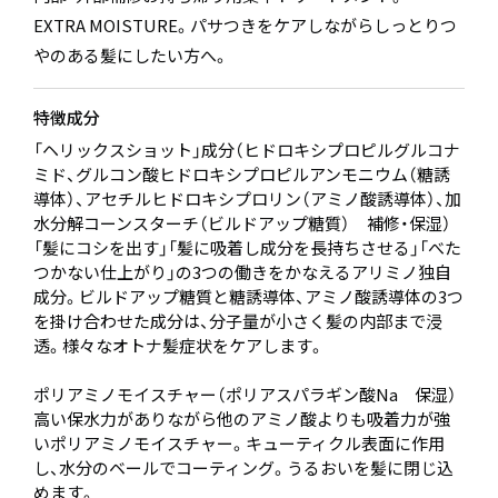
EXTRA MOISTURE。パサつきをケアしながらしっとりつ
やのある髪にしたい方へ。
特徴成分
「ヘリックスショット」成分（ヒドロキシプロピルグルコナ
ミド、グルコン酸ヒドロキシプロピルアンモニウム（糖誘
導体）、アセチルヒドロキシプロリン（アミノ酸誘導体）、加
水分解コーンスターチ（ビルドアップ糖質） 補修・保湿）
「髪にコシを出す」「髪に吸着し成分を長持ちさせる」「べた
つかない仕上がり」の3つの働きをかなえるアリミノ独自
成分。ビルドアップ糖質と糖誘導体、アミノ酸誘導体の3つ
を掛け合わせた成分は、分子量が小さく髪の内部まで浸
透。様々なオトナ髪症状をケアします。
ポリアミノモイスチャー（ポリアスパラギン酸Na 保湿）
高い保水力がありながら他のアミノ酸よりも吸着力が強
いポリアミノモイスチャー。キューティクル表面に作用
し、水分のベールでコーティング。うるおいを髪に閉じ込
めます。