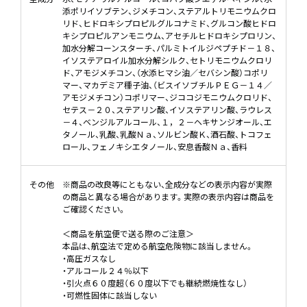
添ポリイソブテン、ジメチコン、ステアルトリモニウムクロ
リド、ヒドロキシプロピルグルコナミド、グルコン酸ヒドロ
キシプロピルアンモニウム、アセチルヒドロキシプロリン、
加水分解コーンスターチ、パルミトイルジペプチド－１８、
イソステアロイル加水分解シルク、セトリモニウムクロリ
ド、アモジメチコン、（水添ヒマシ油／セバシン酸）コポリ
マー、マカデミア種子油、（ビスイソブチルＰＥＧ－１４／
アモジメチコン）コポリマー、ジココジモニウムクロリド、
セテス－２０、ステアリン酸、イソステアリン酸、ラウレス
－４、ベンジルアルコール、１，２－ヘキサンジオール、エ
タノール、乳酸、乳酸Ｎａ、ソルビン酸Ｋ、酒石酸、トコフェ
ロール、フェノキシエタノール、安息香酸Ｎａ、香料
その他
※商品の改良等にともない、全成分などの表示内容が実際
の商品と異なる場合があります。実際の表示内容は商品を
ご確認ください。
＜商品を航空便で送る際のご注意＞
本品は、航空法で定める航空危険物に該当しません。
・高圧ガスなし
・アルコール２４％以下
・引火点６０度超（６０度以下でも継続燃焼性なし）
・可燃性固体に該当しない