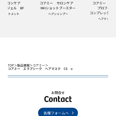
ー サロンケア
コアミー サロンケア
コアミー サ
ー ジェル BF
MHショットブースター
プロフィ
コンプレックスチ
トリートメント
ヘアシャンプー
ヘアトリート
TOP
＞
製品情報
＞
コアミー
＞
コアミー エラプシーク ヘアマスク CS α
お問合せ
各種フォームへ