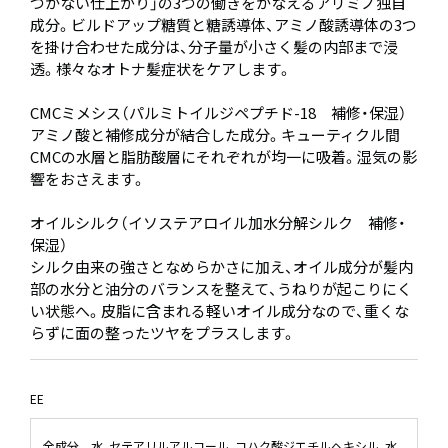
つかない仕上がり」の3つの働きをかなえるアリミノ独自
成分。ビルドアップ糖質と糖誘導体、アミノ酸誘導体の3つ
を掛け合わせた成分は、分子量が小さく髪の内部まで浸
透。様々なオトナ髪症状をケアします。
CMCミメシス（パルミトイルジペプチド-18 補修・保湿）
アミノ酸と補修成分が結合した成分。キューティクル間
CMCの水層と脂肪酸層にそれぞれが均一に吸着。湿気の影
響をおさえます。
オイルシルク（イソステアロイル加水分解シルク 補修・
保湿）
シルク由来の強さとなめらかさに加え、オイル成分が髪内
部の水分と油分のバランスを整えて、うねりが起こりにく
い状態へ。皮脂に含まれる軽いオイル成分なので、重くな
らずに面の整ったツヤをプラスします。
EE
全成分
水、セテアリルアルコール、コハク酸ジエチルヘキシル、水