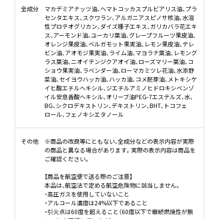
全成分
マカデミアナッツ油、ヘマトコッカスプルビアリス油、プラ
センタエキス、スクワラン、アルガニアスピノサ核油、水溶
性プロテオグリカン、ダイズ種子エキス、ガリカバラ花エキ
ス、アーモンド油、ユーカリ葉油、グレープフルーツ果皮油、
オレンジ果皮油、ベルガモット果実油、レモン果皮油、テレ
ビン油、アオモジ果実油、ライム油、マヨラナ葉油、レモング
ラス葉油、ニオイテンジクアオイ油、ローズマリー葉油、コ
ショウ果実油、ラベンダー油、ローマカミツレ花油、水添野
菜油、セイヨウハッカ油、ハッカ油、コメ胚芽油、メトキシケ
イヒ酸エチルヘキシル、ジエチルアミノヒドロキシベンゾ
イル安息香酸ヘキシル、オリーブ油PEG-7エステルズ、水、
BG、シクロデキストリン、デキストリン、BHT、トコフェ
ロール、フェノキシエタノール
その他
※商品の改良等にともない、全成分などの表示内容が実際
の商品と異なる場合があります。実際の表示内容は商品を
ご確認ください。
【商品を航空便で送る際のご注意】
本品は、航空法で定める航空危険物に該当しません。
・高圧ガスを使用していないこと
・アルコール濃度は24%以下であること
・引火点は60度を超えること（60度以下で継続燃焼性が無