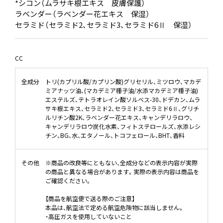
*シコン（ムラサキ根エキス 皮膚保護）
ラベンダー（ラベンダー花エキス 保湿）
セラミド（セラミド2、セラミド3、セラミド6Ⅱ 保湿）
CC
全成分
トリ(カプリル酸/カプリン酸)グリセリル、ミツロウ、マカデ
ミアナッツ油、(マカデミア種子油/水添マカデミア種子油)
エステルズ、テトラオレイン酸ソルベス-30、ドデカン、ムラ
サキ根エキス、セラミド2、セラミド3、セラミド6Ⅱ、グリチ
ルリチン酸2K、ラベンダー花エキス、キャンデリラロウ、
キャンデリラロウ炭化水素、フィトステロールズ、水添レシ
チン、BG、水、エタノール、トコフェロール、BHT、香料
その他
※商品の改良等にともない、全成分などの表示内容が実際
の商品と異なる場合があります。実際の表示内容は商品を
ご確認ください。
【商品を航空便で送る際のご注意】
本品は、航空法で定める航空危険物に該当しません。
・高圧ガスを使用していないこと