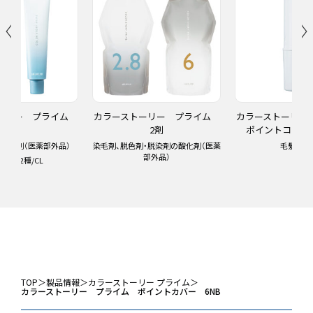
ーリー プライム
カラーストーリー プライム
カラーストーリー
1剤
2剤
ポイントコンシー
色剤（医薬部外品）
染毛剤、脱色剤・脱染剤の酸化剤（医薬
毛髪着色料
部外品）
/LT2種/CL
TOP
＞
製品情報
＞
カラーストーリー プライム
＞
カラーストーリー プライム ポイントカバー 6NB