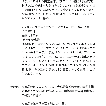
メチルシロキサン共重合体、アスコルビン酸、無水亜硫酸ナ
トリウム、メチルポリシロキサン、ヒドロキシエタンジホス
ホン酸四ナトリウム液、ラウリン酸アミドプロピルベタイ
ン液、疎水化ヒドロキシプロピルメチルセルロース、フェノ
キシエタノール、香料
第２剤： カラーストーリー プライム PC OX 6%
[有効成分]
過酸化水素水
[その他の成分]
精製水、セトステアリルアルコール、ポリオキシエチレンス
テアリルエーテル、プロピレングリコール、ポリオキシエチ
レンセチルエーテル、流動パラフィン、ミリスチルアルコー
ル、ジエチレングリコールモノエチルエーテル､塩化ステア
リルトリメチルアンモニウム､ポリビニルピロリドン､トリ
エタノールアミン､リン酸､ヒドロキシエタンジホスホン酸
液､ヒドロキシエタンジホスホン酸四ナトリウム液､フェノ
キシエタノール
その他
※商品の改良等にともない、全成分などの表示内容が実際
の商品と異なる場合があります。実際の表示内容は商品を
ご確認ください。
＜商品を航空便で送る際のご注意＞