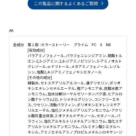
この製品に関するよくあるご質問
AK
全成分
第１剤 ：カラーストーリー プライム PC 6 NB
[有効成分]
パラアミノフェノール、パラフェニレンジアミン、硫酸トル
エン-2,5-ジアミン、2,6-ジアミノピリジン、5-アミノオルト
クレゾール、α-ナフトール、メタアミノフェノール、レゾル
シン、塩酸2,4-ジアミノフェノキシエタノール
[その他の成分]
精製水、セトステアリルアルコール、濃グリセリン、ポリオ
キシエチレンセチルエーテル、強アンモニア水、炭酸水素ア
ンモニウム、加水分解ローヤルゼリータンパク液、ヒアルロ
ン酸ナトリウム(2)、トリメチルグリシン、コンフリーエキ
ス、ワセリン、流動パラフィン、ポリオキシエチレンステア
リルエーテル、塩化ジメチルジアリルアンモニウム・アクリ
ル酸共重合体液、2-オクチルドデカノール、セタノール、パ
ラフィン、塩化アルキルトリメチルアンモニウム、塩化ステ
アリルトリメチルアンモニウム、パルミチン酸2-エチルヘ
キシル、アミノエチルアミノプロピルメチルシロキサン・ジ