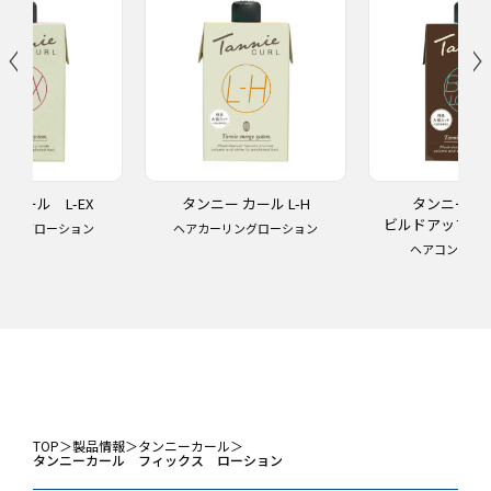
カール L-EX
タンニー カール L-H
タンニー
ビルドアップ 
リングローション
ヘアカーリングローション
ヘアコンディ
TOP
＞
製品情報
＞
タンニーカール
＞
タンニーカール フィックス ローション