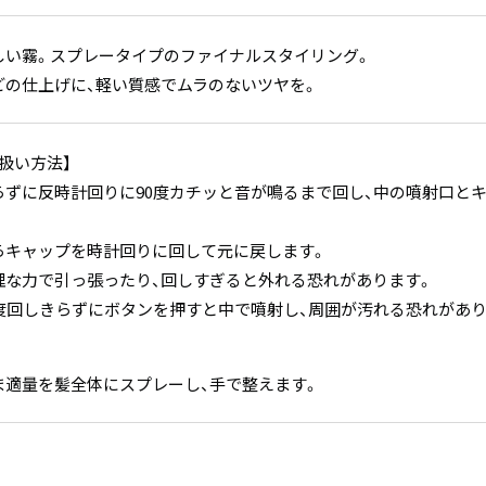
しい霧。スプレータイプのファイナルスタイリング。
どの仕上げに、軽い質感でムラのないツヤを。
扱い方法】
らずに反時計回りに90度カチッと音が鳴るまで回し、中の噴射口と
らキャップを時計回りに回して元に戻します。
理な力で引っ張ったり、回しすぎると外れる恐れがあります。
0度回しきらずにボタンを押すと中で噴射し、周囲が汚れる恐れがあり
ま適量を髪全体にスプレーし、手で整えます。