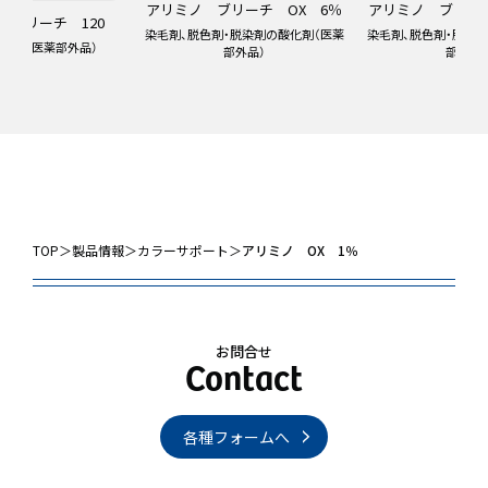
アリミノ ブリーチ OX 6％
アリミノ ブリーチ
 ブリーチ 120
染毛剤、脱色剤・脱染剤の酸化剤（医薬
染毛剤、脱色剤・脱染
脱染剤（医薬部外品）
部外品）
部外品）
TOP
＞
製品情報
＞
カラーサポート
＞
アリミノ OX 1％
お問合せ
各種フォームへ