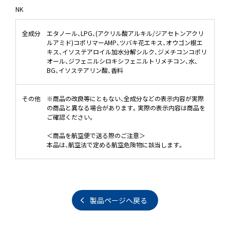
NK
全成分
エタノール、LPG、(アクリル酸アルキル/ジアセトンアクリ
ルアミド)コポリマーAMP、ツバキ花エキス、オウゴン根エ
キス、イソステアロイル加水分解シルク、ジメチコンコポリ
オール、ジフェニルシロキシフェニルトリメチコン、水、
BG、イソステアリン酸、香料
その他
※商品の改良等にともない、全成分などの表示内容が実際
の商品と異なる場合があります。実際の表示内容は商品を
ご確認ください。
＜商品を航空便で送る際のご注意＞
本品は、航空法で定める航空危険物に該当します。
製品ページへ戻る