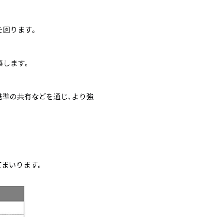
を図ります。
築します。
基準の共有などを通じ、より強
てまいります。