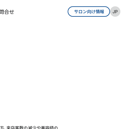
問合せ
サロン向け情報
EN
JP
方、来店客数の減少や美容師の