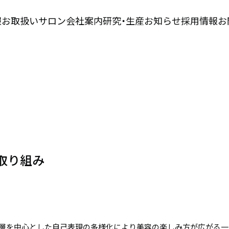
報
お取扱いサロン
会社案内
研究・生産
お知らせ
採用情報
お
取り組み
層を中心とした自己表現の多様化により美容の楽しみ方が広がる一