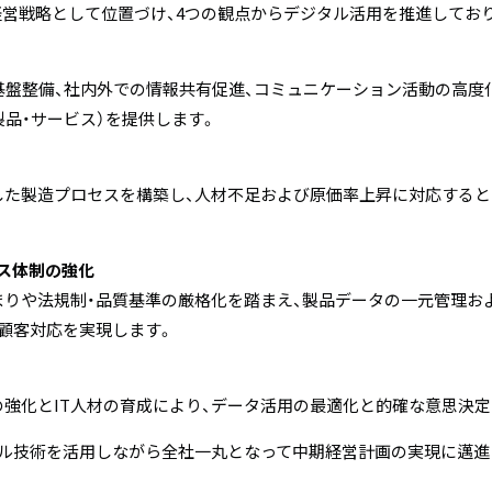
経営戦略として位置づけ、4つの観点からデジタル活用を推進してお
RM基盤整備、社内外での情報共有促進、コミュニケーション活動の高
製品・サービス）を提供します。
した製造プロセスを構築し、人材不足および原価率上昇に対応すると
ス体制の強化
まりや法規制・品質基準の厳格化を踏まえ、製品データの一元管理お
顧客対応を実現します。
の強化とIT人材の育成により、データ活用の最適化と的確な意思決
ル技術を活用しながら全社一丸となって中期経営計画の実現に邁進