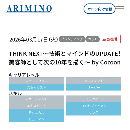
サロン向け情報
2026年03月17日（火）
満員御礼
ブランディング
カット
THINK NEXT～技術とマインドのUPDATE！
美容師として次の10年を描く～ by Cocoon
キャリアレベル
ニュースタッフ
アシスタント
スタイリスト
リーダー
スキル
マネージメント
コミュニケート
エキスパート
コンセプチュアル
テクニカル
センス
ヒューマン