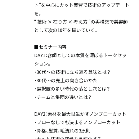
ト”を中心にカット実習で技術のアップデート
を。
“ 技術 × 在り方 × 考え方 ”の再構築で美容師
として次の10年を描いていく。
■セミナー内容
DAY1：容師としての本質を深ぼるトークセッ
ション。
・30代～の技術に立ち返る意味とは？
・30代～の売上の向き合いかた
・選択肢の多い時代の落とし穴とは？
・チームと集団の違いとは？
DAY2：素材を最大限生かすノンブローカット
・ブローなしでも決まるノンブローカット
・骨格、髪質、毛流れの3原則
・カット技術の感覚を言語化する