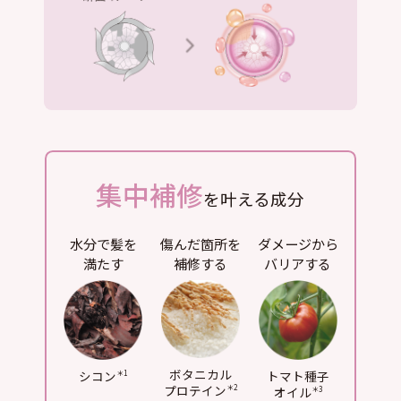
集中補修
を叶える成分
水分で髪を
傷んだ箇所を
ダメージから
満たす
補修する
バリアする
ボタニカル
シコン
トマト種子
＊1
プロテイン
オイル
＊2
＊3