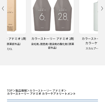
リー アドミオ 1剤
カラーストーリー アドミオ 2剤
カラーストーリー
カラーケアシ
脱色剤（医薬部外品）
染毛剤、脱色剤・脱染剤の酸化剤（医薬
部外品）
スカルプ・ヘア
94色/LT/CL
TOP
＞
製品情報
＞
カラーストーリー アドミオ
＞
カラーストーリー アドミオ カラーケアトリートメント