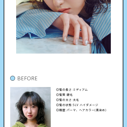
BEFORE
◎髪の長さ:ミディアム
◎髪質:硬毛
◎髪の太さ:太毛
◎髪の状態:5LV ハイダメージ
◎履歴:パーマ、ヘアカラー(黒染め)