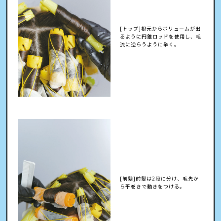
[トップ]根元からボリュームが出
るように円錐ロッドを使用し、毛
流に逆らうように挙く。
[前髪]前髪は2段に分け、毛先か
ら平巻きで動きをつける。