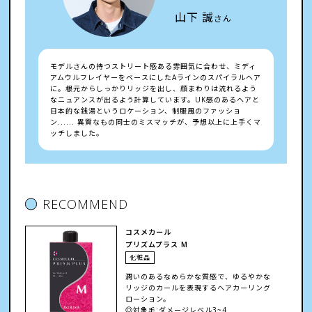
山下 誠
さん
モデルさんの持つストリート感ある雰囲気に合わせ、ミディ
アムウルフレイヤーをベースにしたAラインのスパイラルヘア
に。根元からしっかりリッジを出し、顔まわりは流れるよう
なニュアンスが出るよう計算しています。UK感のあるヘアと
日本的な銭湯というロケーション、制服風のファッショ
ン...... 異質なもの同士のミスマッチが、予想以上に上手くマ
ッチしました。
RECOMMEND
コスメカール
プリズムプラス M
化粧品
潤いのあるなめらかな質感で、ゆるやかな
リッジのカールを表現するヘアカーリング
ローション。
◎対象毛:ダメージレベル3~4