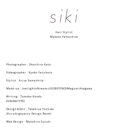
Hair Stylist
Makoto Yamashita
Photographer : Shoichiro Kato
Videographer : Kyoko Yasuhara
Stylist : Arisa Yamashita
Make-up：(twilightofdreams/GOBEYOND)MegumiAkagawa
Writing : Tomoko Kondo
(GRAB&TYPE)
Design＆Edit : Takahisa Yoshida
(Kurumigayatsu Design Room)
Web Design : Motohiro Suzuki